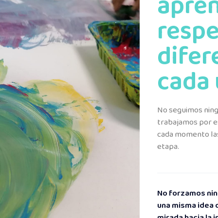
apren
respe
difer
cada 
No seguimos ningu
trabajamos por es
cada momento las
etapa.
No forzamos nin
una misma idea 